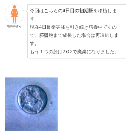
今回はこちらの
4日目の初期胚
を移植しま
す。
培養師さん
現在4日目桑実胚を引き続き培養中ですの
で、胚盤胞まで成長した場合は再凍結しま
す。
もう１つの胚は2Ｇ3で廃棄になりました。