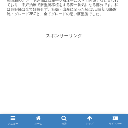
胚盤胞のグレード評価は妊娠率や着床率に大きく関係すると言われ
ており、不妊治療で胚盤胞移植をする際一番気になる部分です。私
は良好胚は全て妊娠せず、妊娠・出産に至った胚は5日目初期胚盤
胞・グレード3BCと、全てグレードの悪い胚盤胞でした。
スポンサーリンク
メニュー
ホーム
検索
トップ
サイドバー