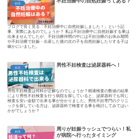
不妊治療中の自然妊娠ってある？
妊活
ブログで良く見る「不妊治療中に自然妊娠しました！」という記
事、実際にあるのでしょうか？ 私は不妊治療中に自然妊娠する事は
出来ませんでしたが、不妊治療仲間の中には不妊治療のお休み期間
や不妊治療で妊娠・出産した後の次の子を自然妊娠したりする子は
確かにいました。
男性不妊検査は泌尿器科へ！
妊活
男性不妊検査は何科が正解なのでしょうか？精液検査の数値の結果
により男性不妊検査を行う病院を探していると、泌尿器科でも同じ
検査を安い金額で出来る事が分かりました。男性不妊専門のクリニ
ックを探している方は、泌尿器科で検査する事を検討してみてはい
かがでしょうか？
周りが妊娠ラッシュでつらい！私
妊活
が病院へ行ったタイミング