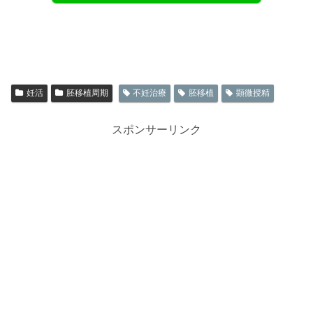
妊活
胚移植周期
不妊治療
胚移植
顕微授精
スポンサーリンク