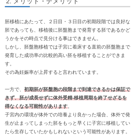
メリット・デメリット
胚移植にあたって、２日目・３日目の初期段階では良好な
胚であっても、移植後に胚盤胞まで発育する胚であるかど
うかをその時点で見分ける事はできません。
しかし、胚盤胞移植では子宮に着床する直前の胚盤胞まで
発育した成功率の比較的高い胚を移植することができま
す。
その為妊娠率が上昇すると言われています。
一方で、
初期胚が胚盤胞の段階まで到達できるかは保証で
きず、胚が成長せずに体外受精-移植周期を終了せざるを
得なくなる可能性があります
。
子宮内の環境が体外での培養より良かった場合、体外で発
生が止まってしまった胚をもっと早くに子宮に移植してい
たら生存していたかもしれないという可能性があります。