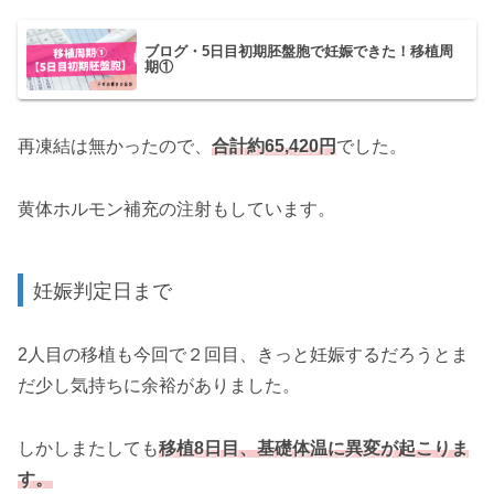
ブログ・5日目初期胚盤胞で妊娠できた！移植周
期①
再凍結は無かったので、
合計約65,420円
でした。
黄体ホルモン補充の注射もしています。
妊娠判定日まで
2人目の移植も今回で２回目、きっと妊娠するだろうとま
だ少し気持ちに余裕がありました。
しかしまたしても
移植8日目、基礎体温に異変が起こりま
す。