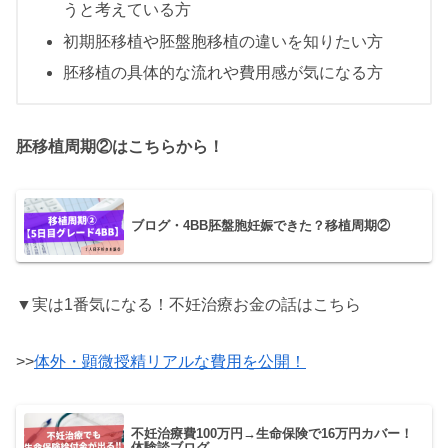
うと考えている方
初期胚移植や胚盤胞移植の違いを知りたい方
胚移植の具体的な流れや費用感が気になる方
胚移植周期②はこちらから！
ブログ・4BB胚盤胞妊娠できた？移植周期②
▼実は1番気になる！不妊治療お金の話はこちら
>>
体外・顕微授精リアルな費用を公開！
不妊治療費100万円→生命保険で16万円カバー！
体験談ブログ