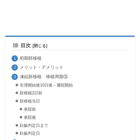
目次
初期胚移植
メリット・デメリット
凍結胚移植 移植周期③
生理開始後10日後～通院開始
胚移植2日前
胚移植当日
来院前
来院後
妊娠判定日まで
妊娠判定日