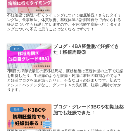
不妊治療で病院へ行くタイミングについて徹底解説！さらにタイミ
ング法、食事療法、体質改善、基礎体温の計測等自分で始められる
妊活についても解説していますので、不妊治療で病院へ行くタイミ
ングについて不安に思うことはなくなるはずです！
ブログ・4BA胚盤胞で妊娠でき
妊活
た！移植周期⑤
2回目の採卵後最初の胚移植周期、胚移植後は基礎体温の上下で妊娠
を期待したり、生理痛のような腹痛・鈍痛に着床の時期なのでは？
と妊活ブログを読み漁ったりと、不安な日々の始まりです。初めて
アシストハッチングなし、グレードＡの良好胚、妊娠に期待がかか
ります。
ブログ・グレード3BCや初期胚盤
妊活
胞でも妊娠できた！